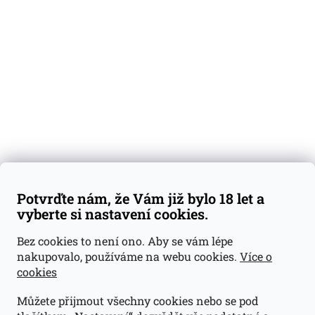
Degustační vzorky
Dárkové sady
Předplatné
Blog
Kontakty
Váš nákup
Doprava a platba
Obchodní podmínky
Reklamace
Potvrďte nám, že Vám již bylo 18 let a
GDPR
vyberte si nastavení cookies.
Kontakty
Bez cookies to není ono. Aby se vám lépe
nakupovalo, používáme na webu cookies.
Více o
jan@dramroom.cz
cookies
+420 774 400 491
Můžete přijmout všechny cookies nebo se pod
Odběrná místa