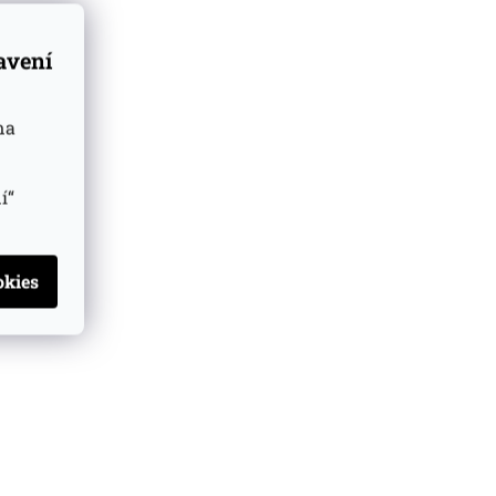
tavení
na
í“