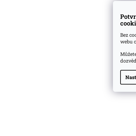
Potvr
cooki
Bez co
webu c
Můžete
dozvěd
Nast
Highland Park 22 YO
Whisky Essence No. 10
0,02l 51,4%
179 Kč
Barcelo Imperial Rum
Premium Blend 40
Aniversario
0,7l 43%
2 590 Kč
Veuve Clicquot Ponsardin