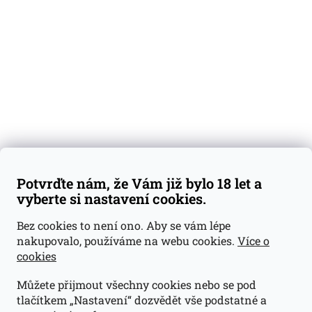
Degustační vzorky
Dárkové sady
Předplatné
Blog
Kontakty
Váš nákup
Doprava a platba
Obchodní podmínky
Reklamace
Potvrďte nám, že Vám již bylo 18 let a
GDPR
vyberte si nastavení cookies.
Kontakty
Bez cookies to není ono. Aby se vám lépe
nakupovalo, používáme na webu cookies.
Více o
jan@dramroom.cz
cookies
+420 774 400 491
Můžete přijmout všechny cookies nebo se pod
Odběrná místa
tlačítkem „Nastavení“ dozvědět vše podstatné a