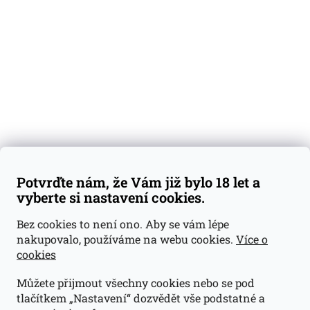
Degustační vzorky
Dárkové sady
Předplatné
Blog
Kontakty
Váš nákup
Doprava a platba
Obchodní podmínky
Reklamace
Potvrďte nám, že Vám již bylo 18 let a
GDPR
vyberte si nastavení cookies.
Kontakty
Bez cookies to není ono. Aby se vám lépe
nakupovalo, používáme na webu cookies.
Více o
jan@dramroom.cz
cookies
+420 774 400 491
Můžete přijmout všechny cookies nebo se pod
Odběrná místa
tlačítkem „Nastavení“ dozvědět vše podstatné a