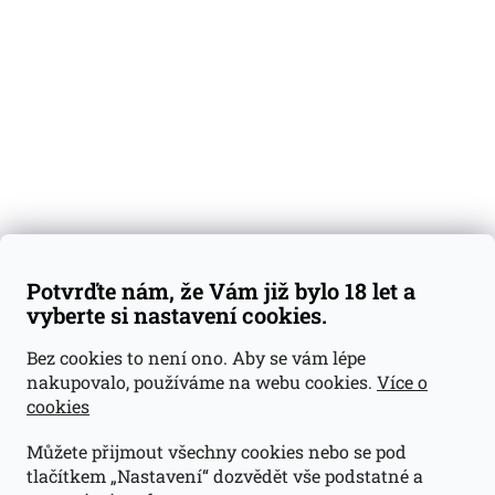
Degustační vzorky
Dárkové sady
Předplatné
Blog
Kontakty
Váš nákup
Doprava a platba
Obchodní podmínky
Reklamace
Potvrďte nám, že Vám již bylo 18 let a
GDPR
vyberte si nastavení cookies.
Kontakty
Bez cookies to není ono. Aby se vám lépe
nakupovalo, používáme na webu cookies.
Více o
jan@dramroom.cz
cookies
+420 774 400 491
Můžete přijmout všechny cookies nebo se pod
Odběrná místa
tlačítkem „Nastavení“ dozvědět vše podstatné a