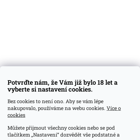
Degustační vzorky
Dárkové sady
Předplatné
Blog
Kontakty
Váš nákup
Doprava a platba
Obchodní podmínky
Reklamace
Potvrďte nám, že Vám již bylo 18 let a
GDPR
vyberte si nastavení cookies.
Kontakty
Bez cookies to není ono. Aby se vám lépe
nakupovalo, používáme na webu cookies.
Více o
jan@dramroom.cz
cookies
+420 774 400 491
Můžete přijmout všechny cookies nebo se pod
Odběrná místa
tlačítkem „Nastavení“ dozvědět vše podstatné a