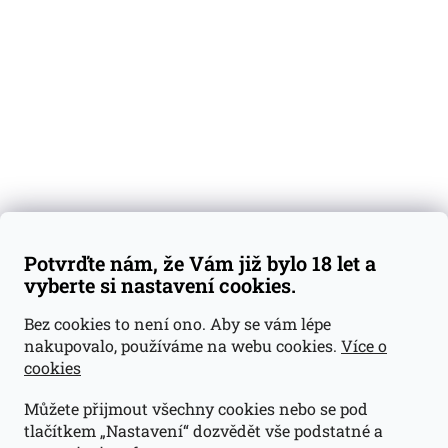
Degustační vzorky
Dárkové sady
Předplatné
Blog
Kontakty
Váš nákup
Doprava a platba
Obchodní podmínky
Reklamace
Potvrďte nám, že Vám již bylo 18 let a
GDPR
vyberte si nastavení cookies.
Kontakty
Bez cookies to není ono. Aby se vám lépe
nakupovalo, používáme na webu cookies.
Více o
jan@dramroom.cz
cookies
+420 774 400 491
Můžete přijmout všechny cookies nebo se pod
Odběrná místa
tlačítkem „Nastavení“ dozvědět vše podstatné a