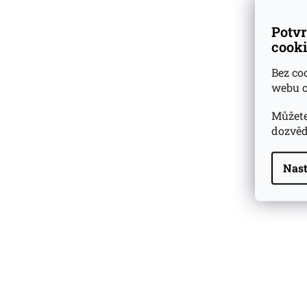
Potvr
cooki
Bez co
webu c
Můžete
dozvěd
Nast
Highland Park 22 YO
Whisky Essence No. 10
0,02l 51,4%
179 Kč
Barcelo Imperial Rum
Premium Blend 40
Aniversario
0,7l 43%
2 590 Kč
Veuve Clicquot Ponsardin