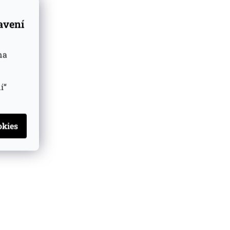
tavení
na
í“