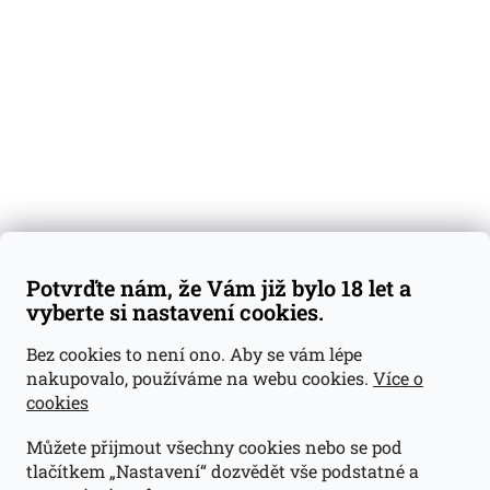
Degustační vzorky
Dárkové sady
Předplatné
Blog
Kontakty
Váš nákup
Doprava a platba
Obchodní podmínky
Reklamace
Potvrďte nám, že Vám již bylo 18 let a
GDPR
vyberte si nastavení cookies.
Kontakty
Bez cookies to není ono. Aby se vám lépe
nakupovalo, používáme na webu cookies.
Více o
jan@dramroom.cz
cookies
+420 774 400 491
Můžete přijmout všechny cookies nebo se pod
Odběrná místa
tlačítkem „Nastavení“ dozvědět vše podstatné a