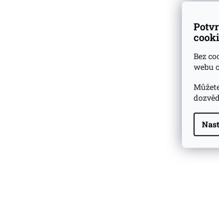
Potvr
cooki
Bez co
webu c
Můžete
dozvěd
Nast
Highland Park 22 YO
Whisky Essence No. 10
0,02l 51,4%
179 Kč
Barcelo Imperial Rum
Premium Blend 40
Aniversario
0,7l 43%
2 590 Kč
Veuve Clicquot Ponsardin