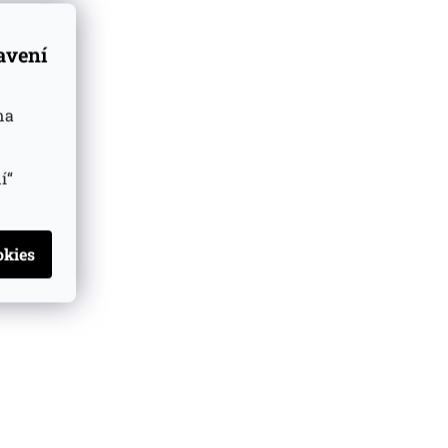
tavení
na
í“