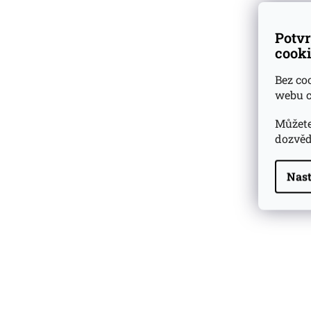
Potvr
cooki
Bez co
webu c
Můžete
dozvěd
Nast
Highland Park 22 YO
Whisky Essence No. 10
0,02l 51,4%
179 Kč
Barcelo Imperial Rum
Premium Blend 40
Aniversario
0,7l 43%
2 590 Kč
Veuve Clicquot Ponsardin