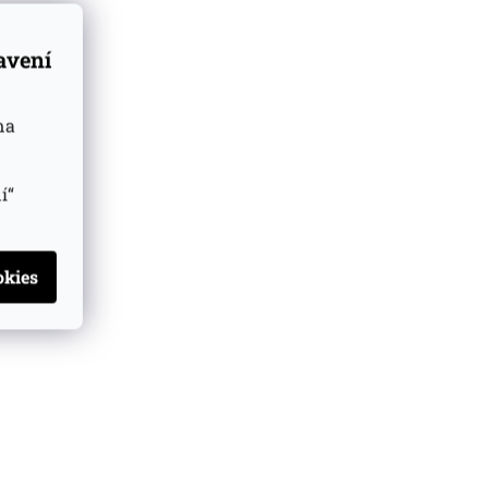
tavení
na
í“