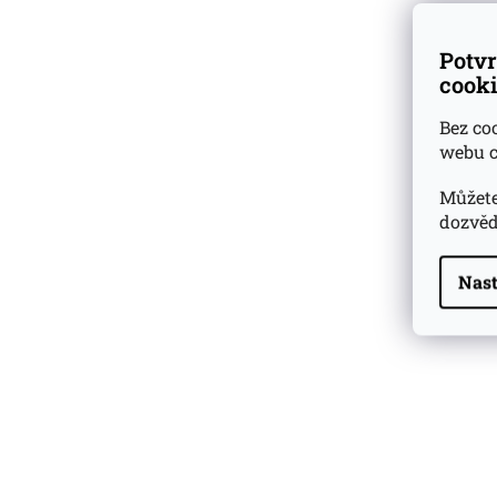
Potvr
cooki
Bez co
webu c
Můžete
dozvěd
Nast
Highland Park 22 YO
Whisky Essence No. 10
0,02l 51,4%
179 Kč
Barcelo Imperial Rum
Premium Blend 40
Aniversario
0,7l 43%
2 590 Kč
Veuve Clicquot Ponsardin