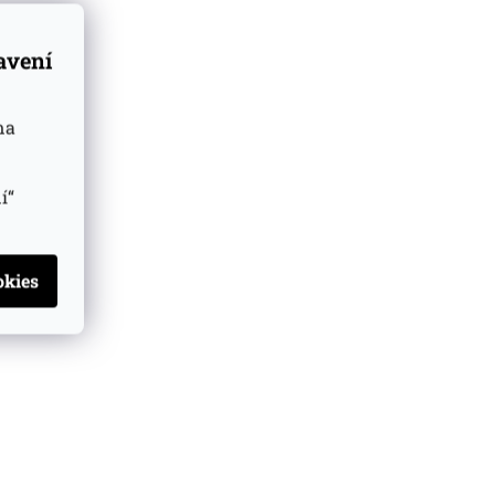
tavení
na
í“