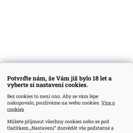
Degustační vzorky
Dárkové sady
Předplatné
Blog
Kontakty
Váš nákup
Doprava a platba
Obchodní podmínky
Reklamace
Potvrďte nám, že Vám již bylo 18 let a
GDPR
vyberte si nastavení cookies.
Kontakty
Bez cookies to není ono. Aby se vám lépe
nakupovalo, používáme na webu cookies.
Více o
jan@dramroom.cz
cookies
+420 774 400 491
Můžete přijmout všechny cookies nebo se pod
Odběrná místa
tlačítkem „Nastavení“ dozvědět vše podstatné a