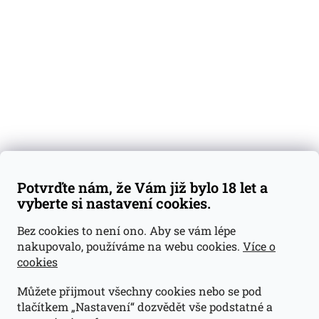
Degustační vzorky
Dárkové sady
Předplatné
Blog
Kontakty
Váš nákup
Doprava a platba
Obchodní podmínky
Reklamace
Potvrďte nám, že Vám již bylo 18 let a
GDPR
vyberte si nastavení cookies.
Kontakty
Bez cookies to není ono. Aby se vám lépe
nakupovalo, používáme na webu cookies.
Více o
jan@dramroom.cz
cookies
+420 774 400 491
Můžete přijmout všechny cookies nebo se pod
Odběrná místa
tlačítkem „Nastavení“ dozvědět vše podstatné a