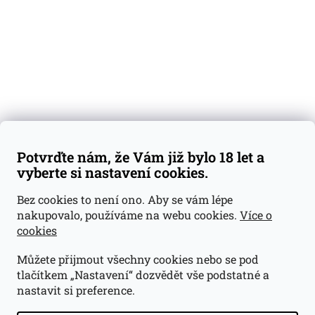
Předplatné
Blog
Kontakty
Váš nákup
Doprava a platba
Obchodní podmínky
Reklamace
Potvrďte nám, že Vám již bylo 18 let a
GDPR
vyberte si nastavení cookies.
Kontakty
Bez cookies to není ono. Aby se vám lépe
nakupovalo, používáme na webu cookies.
Více o
jan@dramroom.cz
cookies
+420 774 400 491
Můžete přijmout všechny cookies nebo se pod
Odběrná místa
tlačítkem „Nastavení“ dozvědět vše podstatné a
nastavit si preference.
Velká Ohrada - Lihovarek
Prusíkova 2577/16