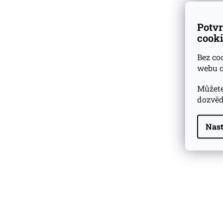
Potvr
cooki
Bez co
webu c
Můžete
dozvěd
Nast
Highland Park 22 YO
Whisky Essence No. 10
0,02l 51,4%
179 Kč
Barcelo Imperial Rum
Premium Blend 40
Aniversario
0,7l 43%
2 590 Kč
Veuve Clicquot Ponsardin