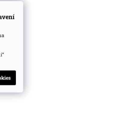
tavení
na
í“