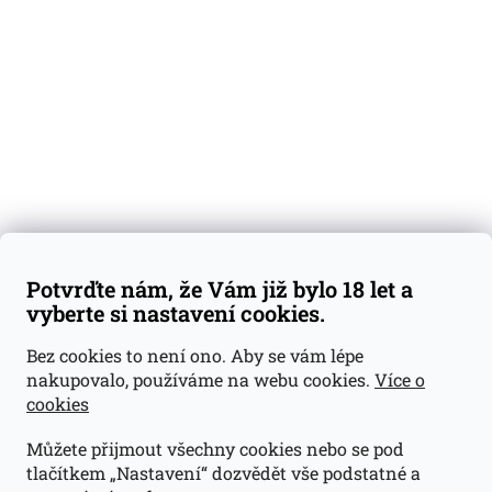
Degustační vzorky
Dárkové sady
Předplatné
Blog
Kontakty
Váš nákup
Doprava a platba
Obchodní podmínky
Reklamace
Potvrďte nám, že Vám již bylo 18 let a
GDPR
vyberte si nastavení cookies.
Kontakty
Bez cookies to není ono. Aby se vám lépe
nakupovalo, používáme na webu cookies.
Více o
jan@dramroom.cz
cookies
+420 774 400 491
Můžete přijmout všechny cookies nebo se pod
Odběrná místa
tlačítkem „Nastavení“ dozvědět vše podstatné a