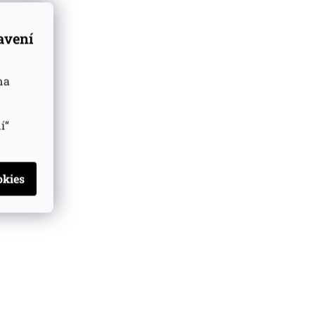
tavení
na
í“