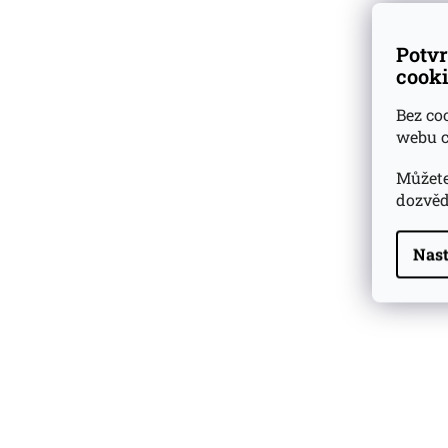
Potvr
cooki
Bez co
webu c
Můžete
dozvěd
Nast
Highland Park 22 YO
Whisky Essence No. 10
0,02l 51,4%
179 Kč
Barcelo Imperial Rum
Premium Blend 40
Aniversario
0,7l 43%
2 590 Kč
Veuve Clicquot Ponsardin