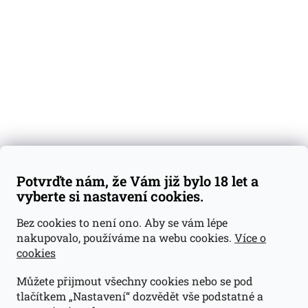
Degustační vzorky
Dárkové sady
Předplatné
Blog
Kontakty
Váš nákup
Doprava a platba
Obchodní podmínky
Reklamace
Potvrďte nám, že Vám již bylo 18 let a
GDPR
vyberte si nastavení cookies.
Kontakty
Bez cookies to není ono. Aby se vám lépe
nakupovalo, používáme na webu cookies.
Více o
jan@dramroom.cz
cookies
+420 774 400 491
Můžete přijmout všechny cookies nebo se pod
Odběrná místa
tlačítkem „Nastavení“ dozvědět vše podstatné a