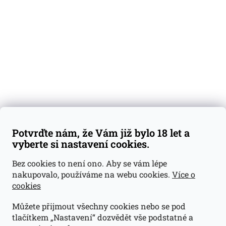
Degustační vzorky
Dárkové sady
Předplatné
Blog
Kontakty
Váš nákup
Doprava a platba
Obchodní podmínky
Reklamace
Potvrďte nám, že Vám již bylo 18 let a
GDPR
vyberte si nastavení cookies.
Kontakty
Bez cookies to není ono. Aby se vám lépe
nakupovalo, používáme na webu cookies.
Více o
jan@dramroom.cz
cookies
+420 774 400 491
Můžete přijmout všechny cookies nebo se pod
Odběrná místa
tlačítkem „Nastavení“ dozvědět vše podstatné a