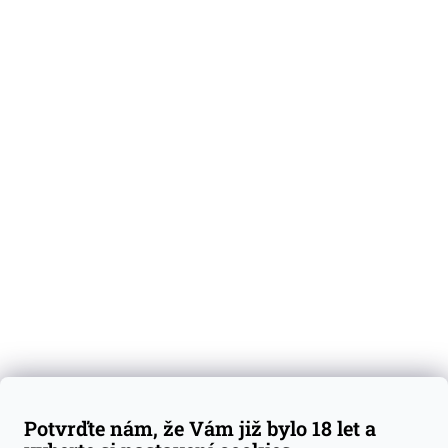
O nás
Degustační vzorky
Dárkové sady
Předplatné
Blog
Kontakty
Váš nákup
Doprava a platba
Obchodní podmínky
Reklamace
Potvrďte nám, že Vám již bylo 18 let a
GDPR