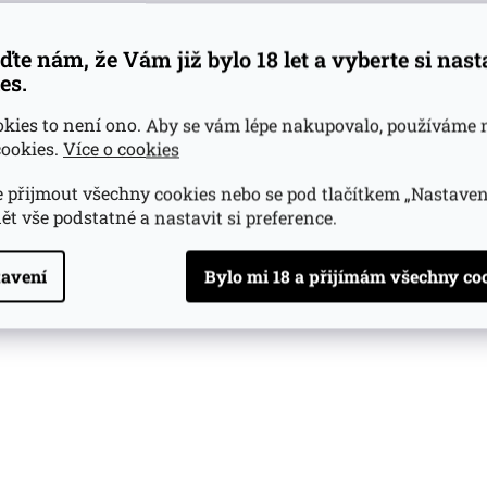
y
v
ďte nám, že Vám již bylo 18 let a vyberte si nas
ý
p
es.
i
s
okies to není ono. Aby se vám lépe nakupovalo, používáme 
u
ookies.
Více o cookies
 přijmout všechny cookies nebo se pod tlačítkem „Nastaven
ět vše podstatné a nastavit si preference.
avení