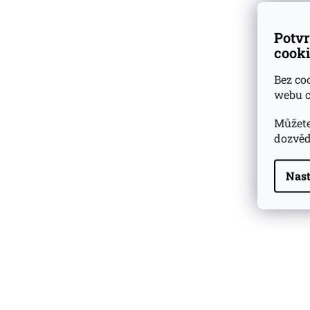
Potvr
cooki
Bez co
webu c
Můžete
dozvěd
Nast
Highland Park 22 YO
Whisky Essence No. 10
0,02l 51,4%
179 Kč
Barcelo Imperial Rum
Premium Blend 40
Aniversario
0,7l 43%
2 590 Kč
Veuve Clicquot Ponsardin