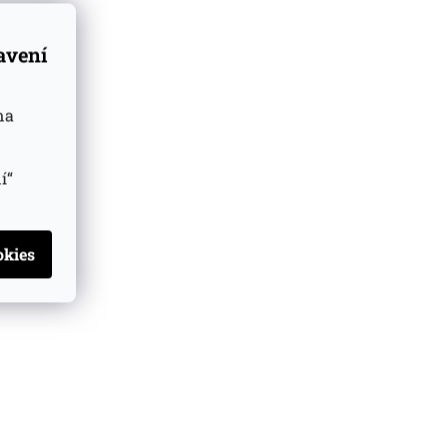
tavení
na
í“