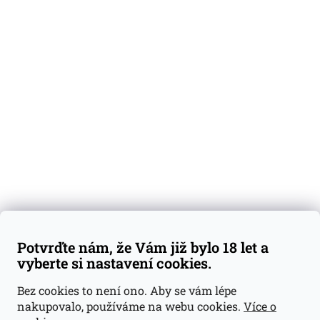
O nás
Degustační vzorky
Dárkové sady
Předplatné
Blog
Kontakty
Váš nákup
Doprava a platba
Obchodní podmínky
Reklamace
Potvrďte nám, že Vám již bylo 18 let a
GDPR
vyberte si nastavení cookies.
Kontakty
Bez cookies to není ono. Aby se vám lépe
nakupovalo, používáme na webu cookies.
Více o
jan@dramroom.cz