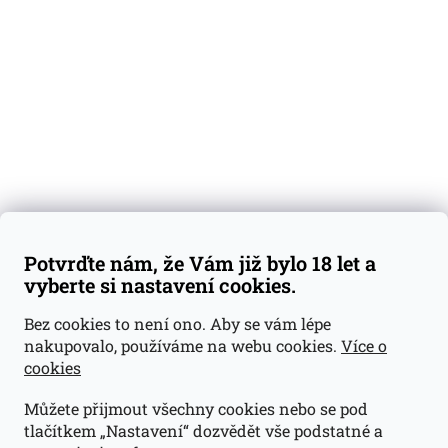
Degustační vzorky
Dárkové sady
Předplatné
Blog
Kontakty
Váš nákup
Doprava a platba
Obchodní podmínky
Reklamace
Potvrďte nám, že Vám již bylo 18 let a
GDPR
vyberte si nastavení cookies.
Kontakty
Bez cookies to není ono. Aby se vám lépe
nakupovalo, používáme na webu cookies.
Více o
jan@dramroom.cz
cookies
+420 774 400 491
Můžete přijmout všechny cookies nebo se pod
Odběrná místa
tlačítkem „Nastavení“ dozvědět vše podstatné a