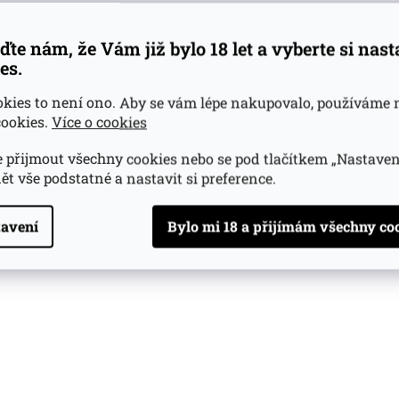
y
v
ý
ďte nám, že Vám již bylo 18 let a vyberte si nas
p
es.
i
s
okies to není ono. Aby se vám lépe nakupovalo, používáme 
u
ookies.
Více o cookies
 přijmout všechny cookies nebo se pod tlačítkem „Nastaven
ět vše podstatné a nastavit si preference.
avení