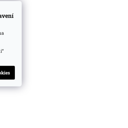
tavení
na
í“