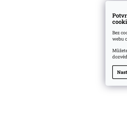
Potvr
cooki
Bez co
webu c
Můžete
dozvěd
Nast
Highland Park 22 YO
Whisky Essence No. 10
0,02l 51,4%
179 Kč
Barcelo Imperial Rum
Premium Blend 40
Aniversario
0,7l 43%
2 590 Kč
Veuve Clicquot Ponsardin