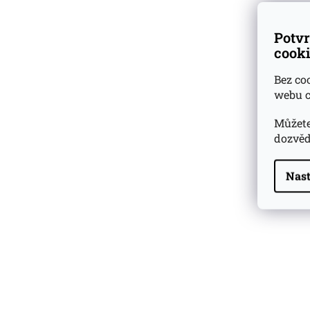
Potvr
cooki
Bez co
webu c
Můžete
dozvěd
Nast
Highland Park 22 YO
Whisky Essence No. 10
0,02l 51,4%
179 Kč
Barcelo Imperial Rum
Premium Blend 40
Aniversario
0,7l 43%
2 590 Kč
Veuve Clicquot Ponsardin