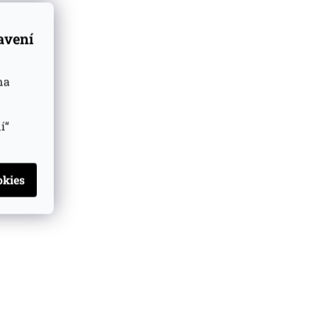
tavení
na
í“