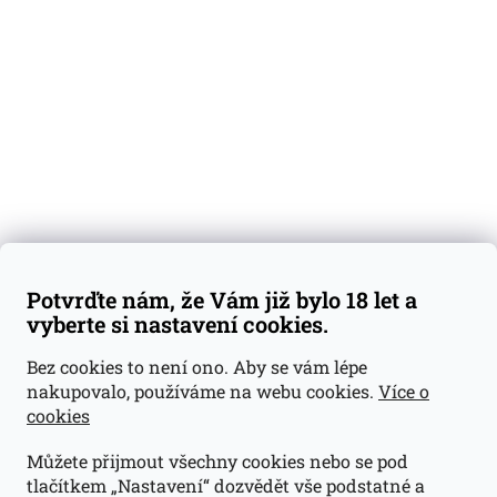
Degustační vzorky
Dárkové sady
Předplatné
Blog
Kontakty
Váš nákup
Doprava a platba
Obchodní podmínky
Reklamace
Potvrďte nám, že Vám již bylo 18 let a
GDPR
vyberte si nastavení cookies.
Kontakty
Bez cookies to není ono. Aby se vám lépe
nakupovalo, používáme na webu cookies.
Více o
jan@dramroom.cz
cookies
+420 774 400 491
Můžete přijmout všechny cookies nebo se pod
Odběrná místa
tlačítkem „Nastavení“ dozvědět vše podstatné a