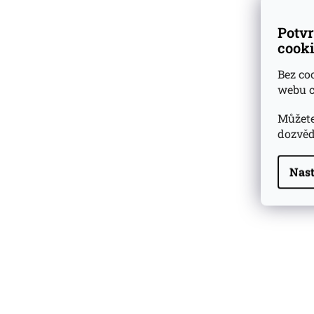
Potvr
cooki
Bez co
webu c
Můžete
dozvěd
Nast
Highland Park 22 YO
Whisky Essence No. 10
0,02l 51,4%
179 Kč
Barcelo Imperial Rum
Premium Blend 40
Aniversario
0,7l 43%
2 590 Kč
Veuve Clicquot Ponsardin