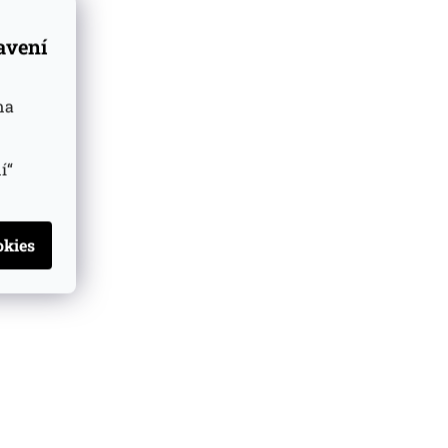
tavení
na
í“