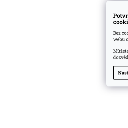
Potvr
cooki
Bez co
webu c
Můžete
dozvěd
Nast
Highland Park 22 YO
Whisky Essence No. 10
0,02l 51,4%
179 Kč
Barcelo Imperial Rum
Premium Blend 40
Aniversario
0,7l 43%
2 590 Kč
Veuve Clicquot Ponsardin