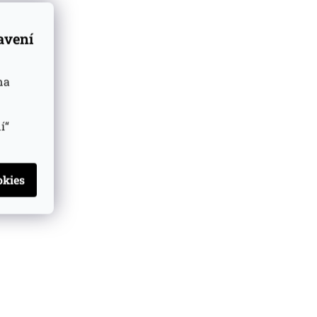
tavení
na
í“