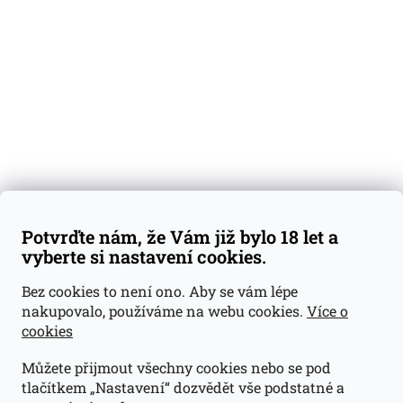
Degustační vzorky
Dárkové sady
Předplatné
Blog
Kontakty
Váš nákup
Doprava a platba
Obchodní podmínky
Reklamace
Potvrďte nám, že Vám již bylo 18 let a
GDPR
vyberte si nastavení cookies.
Kontakty
Bez cookies to není ono. Aby se vám lépe
nakupovalo, používáme na webu cookies.
Více o
jan@dramroom.cz
cookies
+420 774 400 491
Můžete přijmout všechny cookies nebo se pod
Odběrná místa
tlačítkem „Nastavení“ dozvědět vše podstatné a