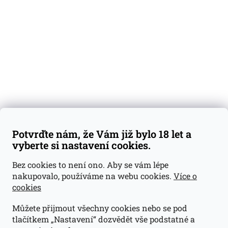
Degustační vzorky
Dárkové sady
Předplatné
Blog
Kontakty
Váš nákup
Doprava a platba
Obchodní podmínky
Reklamace
Potvrďte nám, že Vám již bylo 18 let a
GDPR
vyberte si nastavení cookies.
Kontakty
Bez cookies to není ono. Aby se vám lépe
nakupovalo, používáme na webu cookies.
Více o
jan@dramroom.cz
cookies
+420 774 400 491
Můžete přijmout všechny cookies nebo se pod
Odběrná místa
tlačítkem „Nastavení“ dozvědět vše podstatné a