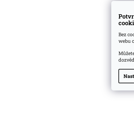
Potvr
cooki
Bez co
webu c
Můžete
dozvěd
Nast
Highland Park 22 YO
Whisky Essence No. 10
0,02l 51,4%
179 Kč
Barcelo Imperial Rum
Premium Blend 40
Aniversario
0,7l 43%
2 590 Kč
Veuve Clicquot Ponsardin