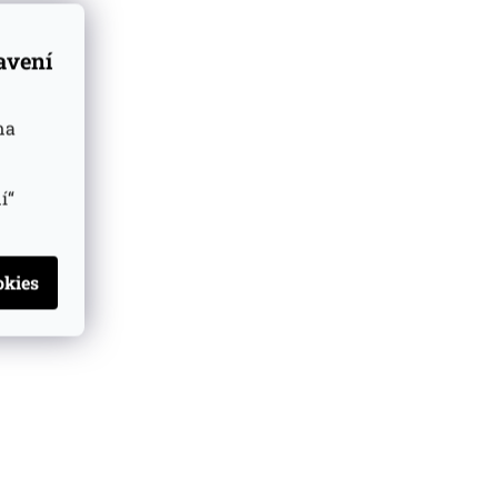
tavení
na
í“