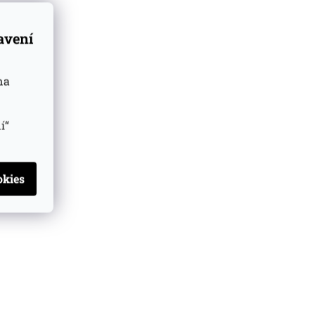
tavení
na
í“