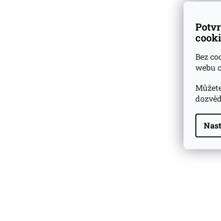
Potvr
cooki
Bez co
webu c
Můžete
dozvěd
Nast
Highland Park 22 YO
Whisky Essence No. 10
0,02l 51,4%
179 Kč
Barcelo Imperial Rum
Premium Blend 40
Aniversario
0,7l 43%
2 590 Kč
Veuve Clicquot Ponsardin