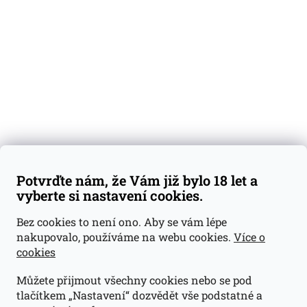
Degustační vzorky
Dárkové sady
Předplatné
Blog
Kontakty
Váš nákup
Doprava a platba
Obchodní podmínky
Reklamace
Potvrďte nám, že Vám již bylo 18 let a
GDPR
vyberte si nastavení cookies.
Kontakty
Bez cookies to není ono. Aby se vám lépe
nakupovalo, používáme na webu cookies.
Více o
jan@dramroom.cz
cookies
+420 774 400 491
Můžete přijmout všechny cookies nebo se pod
Odběrná místa
tlačítkem „Nastavení“ dozvědět vše podstatné a