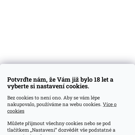
Degustační vzorky
Dárkové sady
Předplatné
Blog
Kontakty
Váš nákup
Doprava a platba
Obchodní podmínky
Reklamace
Potvrďte nám, že Vám již bylo 18 let a
GDPR
vyberte si nastavení cookies.
Kontakty
Bez cookies to není ono. Aby se vám lépe
nakupovalo, používáme na webu cookies.
Více o
jan@dramroom.cz
cookies
+420 774 400 491
Můžete přijmout všechny cookies nebo se pod
Odběrná místa
tlačítkem „Nastavení“ dozvědět vše podstatné a