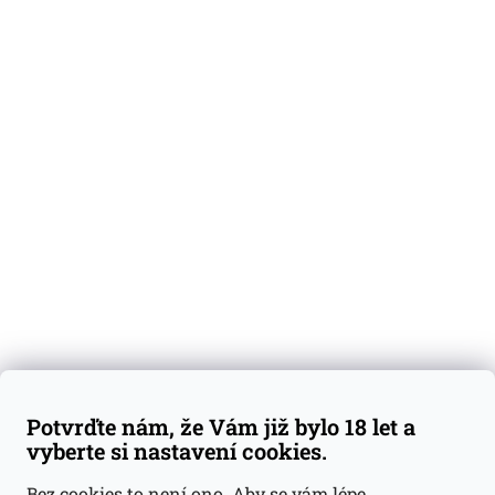
O nás
Degustační vzorky
Dárkové sady
Předplatné
Blog
Kontakty
Váš nákup
Doprava a platba
Obchodní podmínky
Reklamace
Potvrďte nám, že Vám již bylo 18 let a
GDPR
vyberte si nastavení cookies.
Kontakty
Bez cookies to není ono. Aby se vám lépe