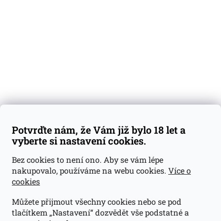
Degustační vzorky
Dárkové sady
Předplatné
Blog
Kontakty
Váš nákup
Doprava a platba
Obchodní podmínky
Reklamace
Potvrďte nám, že Vám již bylo 18 let a
GDPR
vyberte si nastavení cookies.
Kontakty
Bez cookies to není ono. Aby se vám lépe
nakupovalo, používáme na webu cookies.
Více o
jan@dramroom.cz
cookies
+420 774 400 491
Můžete přijmout všechny cookies nebo se pod
Odběrná místa
tlačítkem „Nastavení“ dozvědět vše podstatné a