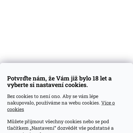
Degustační vzorky
Dárkové sady
Předplatné
Blog
Kontakty
Váš nákup
Doprava a platba
Obchodní podmínky
Reklamace
Potvrďte nám, že Vám již bylo 18 let a
GDPR
vyberte si nastavení cookies.
Kontakty
Bez cookies to není ono. Aby se vám lépe
nakupovalo, používáme na webu cookies.
Více o
jan@dramroom.cz
cookies
+420 774 400 491
Můžete přijmout všechny cookies nebo se pod
Odběrná místa
tlačítkem „Nastavení“ dozvědět vše podstatné a