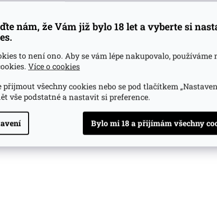
atele
(>5 ks)
ďte nám, že Vám již bylo 18 let a vyberte si nas
es.
Do košíku
okies to není ono. Aby se vám lépe nakupovalo, používáme 
ookies.
Více o cookies
O
v
l
 přijmout všechny cookies nebo se pod tlačítkem „Nastaven
á
ět vše podstatné a nastavit si preference.
d
a
c
avení
í
p
r
v
k
y
v
ý
p
i