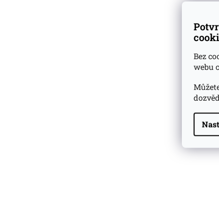
Skladem u dodav
Potvr
cooki
1 638 Kč
Bez co
webu c
Můžete
dozvěd
Nast
Highland Park 22 YO
Whisky Essence No. 10
0,02l 51,4%
179 Kč
Barcelo Imperial Rum
Premium Blend 40
Aniversario
0,7l 43%
2 590 Kč
Veuve Clicquot Ponsardin