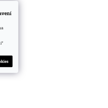
tavení
na
í“