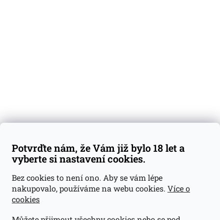
O nás
Degustační vzorky
Dárkové sady
Předplatné
Blog
Kontakty
Váš nákup
Doprava a platba
Obchodní podmínky
Reklamace
Potvrďte nám, že Vám již bylo 18 let a
GDPR
vyberte si nastavení cookies.
Kontakty
Bez cookies to není ono. Aby se vám lépe
nakupovalo, používáme na webu cookies.
Více o
jan@dramroom.cz
cookies
+420 774 400 491
Můžete přijmout všechny cookies nebo se pod