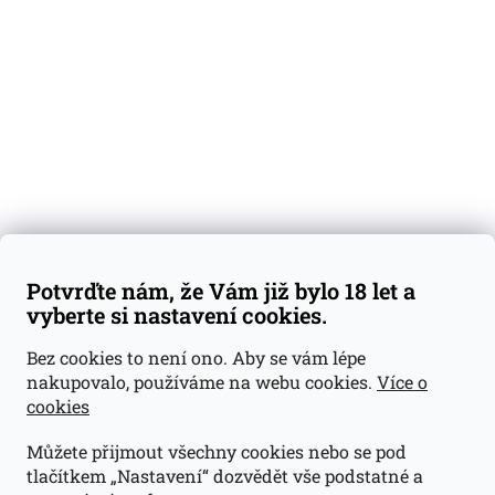
Degustační vzorky
Dárkové sady
Předplatné
Blog
Kontakty
Váš nákup
Doprava a platba
Obchodní podmínky
Reklamace
Potvrďte nám, že Vám již bylo 18 let a
GDPR
vyberte si nastavení cookies.
Kontakty
Bez cookies to není ono. Aby se vám lépe
nakupovalo, používáme na webu cookies.
Více o
jan@dramroom.cz
cookies
+420 774 400 491
Můžete přijmout všechny cookies nebo se pod
Odběrná místa
tlačítkem „Nastavení“ dozvědět vše podstatné a