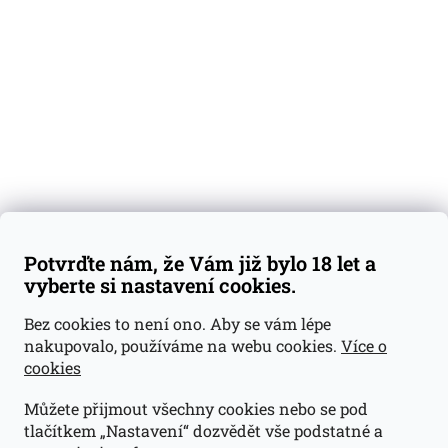
Degustační vzorky
Dárkové sady
Předplatné
Blog
Kontakty
Váš nákup
Doprava a platba
Obchodní podmínky
Reklamace
Potvrďte nám, že Vám již bylo 18 let a
GDPR
vyberte si nastavení cookies.
Kontakty
Bez cookies to není ono. Aby se vám lépe
nakupovalo, používáme na webu cookies.
Více o
jan@dramroom.cz
cookies
+420 774 400 491
Můžete přijmout všechny cookies nebo se pod
Odběrná místa
tlačítkem „Nastavení“ dozvědět vše podstatné a