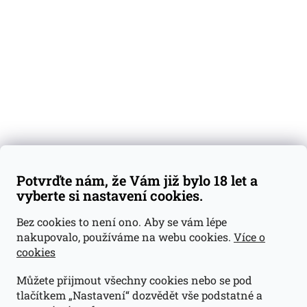
Degustační vzorky
Dárkové sady
Předplatné
Blog
Kontakty
Váš nákup
Doprava a platba
Obchodní podmínky
Reklamace
Potvrďte nám, že Vám již bylo 18 let a
GDPR
vyberte si nastavení cookies.
Kontakty
Bez cookies to není ono. Aby se vám lépe
nakupovalo, používáme na webu cookies.
Více o
jan@dramroom.cz
cookies
+420 774 400 491
Můžete přijmout všechny cookies nebo se pod
Odběrná místa
tlačítkem „Nastavení“ dozvědět vše podstatné a