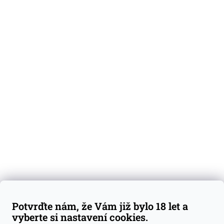
O nás
Degustační vzorky
Dárkové sady
Předplatné
Blog
Kontakty
Váš nákup
Doprava a platba
Obchodní podmínky
Reklamace
Potvrďte nám, že Vám již bylo 18 let a
GDPR
vyberte si nastavení cookies.