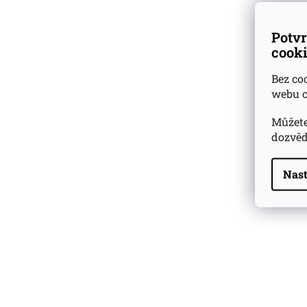
Potvr
cooki
Bez co
webu c
Můžete
dozvěd
Nast
Highland Park 22 YO
Whisky Essence No. 10
0,02l 51,4%
179 Kč
Barcelo Imperial Rum
Premium Blend 40
Aniversario
0,7l 43%
2 590 Kč
Veuve Clicquot Ponsardin