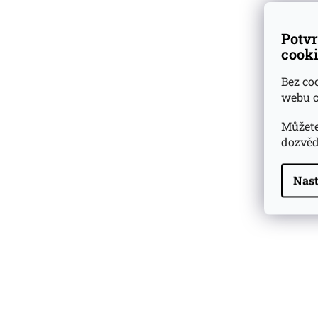
Potvr
cooki
Bez co
webu c
Můžete
dozvěd
Nast
Highland Park 22 YO
Whisky Essence No. 10
0,02l 51,4%
179 Kč
Barcelo Imperial Rum
Premium Blend 40
Aniversario
0,7l 43%
2 590 Kč
Veuve Clicquot Ponsardin