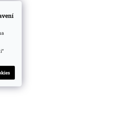
tavení
na
í“