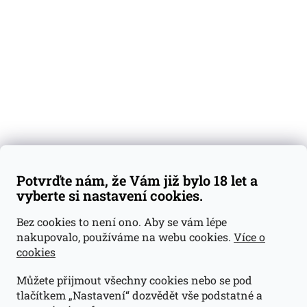
Degustační vzorky
Dárkové sady
Předplatné
Blog
Kontakty
Váš nákup
Doprava a platba
Obchodní podmínky
Reklamace
Potvrďte nám, že Vám již bylo 18 let a
GDPR
vyberte si nastavení cookies.
Kontakty
Bez cookies to není ono. Aby se vám lépe
nakupovalo, používáme na webu cookies.
Více o
jan@dramroom.cz
cookies
+420 774 400 491
Můžete přijmout všechny cookies nebo se pod
Odběrná místa
tlačítkem „Nastavení“ dozvědět vše podstatné a