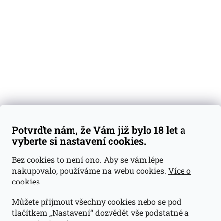
Degustační vzorky
Dárkové sady
Předplatné
Blog
Kontakty
Váš nákup
Doprava a platba
Obchodní podmínky
Reklamace
Potvrďte nám, že Vám již bylo 18 let a
GDPR
vyberte si nastavení cookies.
Kontakty
Bez cookies to není ono. Aby se vám lépe
nakupovalo, používáme na webu cookies.
Více o
jan@dramroom.cz
cookies
+420 774 400 491
Můžete přijmout všechny cookies nebo se pod
Odběrná místa
tlačítkem „Nastavení“ dozvědět vše podstatné a