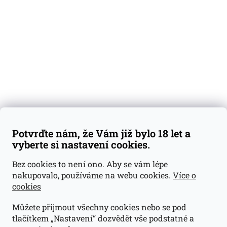
Degustační vzorky
Dárkové sady
Předplatné
Blog
Kontakty
Váš nákup
Doprava a platba
Obchodní podmínky
Reklamace
Potvrďte nám, že Vám již bylo 18 let a
GDPR
vyberte si nastavení cookies.
Kontakty
Bez cookies to není ono. Aby se vám lépe
nakupovalo, používáme na webu cookies.
Více o
jan@dramroom.cz
cookies
+420 774 400 491
Můžete přijmout všechny cookies nebo se pod
Odběrná místa
tlačítkem „Nastavení“ dozvědět vše podstatné a