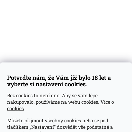
Degustační vzorky
Dárkové sady
Předplatné
Blog
Kontakty
Váš nákup
Doprava a platba
Obchodní podmínky
Reklamace
Potvrďte nám, že Vám již bylo 18 let a
GDPR
vyberte si nastavení cookies.
Kontakty
Bez cookies to není ono. Aby se vám lépe
nakupovalo, používáme na webu cookies.
Více o
jan@dramroom.cz
cookies
+420 774 400 491
Můžete přijmout všechny cookies nebo se pod
Odběrná místa
tlačítkem „Nastavení“ dozvědět vše podstatné a